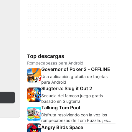
Top descargas
Rompecabezas para Android
Governor of Poker 2 - OFFLINE
Una aplicación gratuita de tarjetas
para Android
Slugterra: Slug it Out 2
Secuela del famoso juego gratis
basado en Slugterra
Talking Tom Pool
Disfruta resolviendo con la voz los
rompecabezas de Tom Puzzle. ¡Es
gratis!
Angry Birds Space