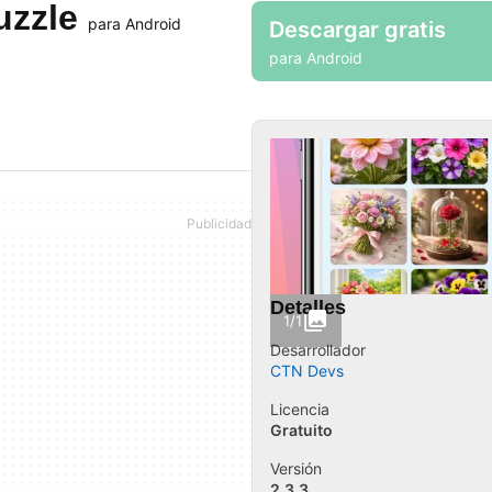
uzzle
para Android
Descargar gratis
para Android
Detalles
1/1
Desarrollador
CTN Devs
Licencia
Gratuito
Versión
2.3.3